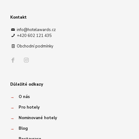
Kontakt
info@hotelawards.cz
+420 602 121 435
Obchodní podmínky
Důležité odkazy
→
O nás
→
Pro hotely
→
Nominované hotely
→
Blog