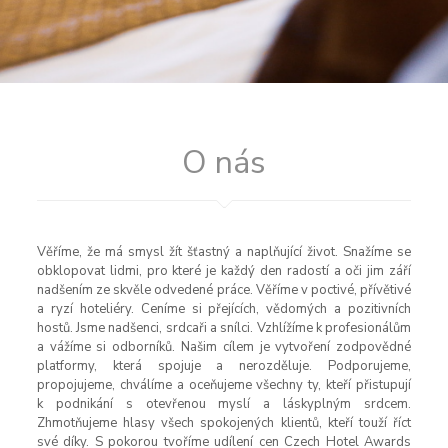
O nás
Věříme, že má smysl žít šťastný a naplňující život. Snažíme se
obklopovat lidmi, pro které je každý den radostí a oči jim září
nadšením ze skvěle odvedené práce. Věříme v poctivé, přívětivé
a ryzí hoteliéry. Ceníme si přejících, vědomých a pozitivních
hostů. Jsme nadšenci, srdcaři a snílci. Vzhlížíme k profesionálům
a vážíme si odborníků. Našim cílem je vytvoření zodpovědné
platformy, která spojuje a nerozděluje. Podporujeme,
propojujeme, chválíme a oceňujeme všechny ty, kteří přistupují
k podnikání s otevřenou myslí a láskyplným srdcem.
Zhmotňujeme hlasy všech spokojených klientů, kteří touží říct
své díky. S pokorou tvoříme udílení cen Czech Hotel Awards