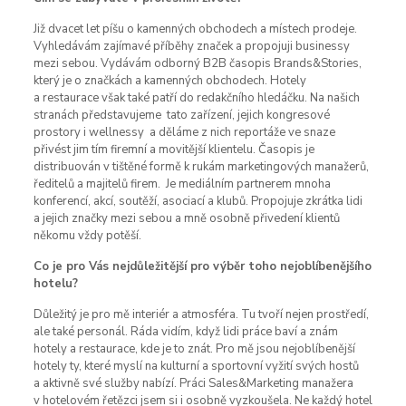
Již dvacet let píšu o kamenných obchodech a místech prodeje.
Vyhledávám zajímavé příběhy značek a propojuji businessy
mezi sebou. Vydávám odborný B2B časopis Brands&Stories,
který je o značkách a kamenných obchodech. Hotely
a restaurace však také patří do redakčního hledáčku. Na našich
stranách představujeme tato zařízení, jejich kongresové
prostory i wellnessy a děláme z nich reportáže ve snaze
přivést jim tím firemní a movitější klientelu. Časopis je
distribuován v tištěné formě k rukám marketingových manažerů,
ředitelů a majitelů firem. Je mediálním partnerem mnoha
konferencí, akcí, soutěží, asociací a klubů. Propojuje zkrátka lidi
a jejich značky mezi sebou a mně osobně přivedení klientů
někomu vždy potěší.
Co je pro Vás nejdůležitější pro výběr toho nejoblíbenějšího
hotelu?
Důležitý je pro mě interiér a atmosféra. Tu tvoří nejen prostředí,
ale také personál. Ráda vidím, když lidi práce baví a znám
hotely a restaurace, kde je to znát. Pro mě jsou nejoblíbenější
hotely ty, které myslí na kulturní a sportovní vyžití svých hostů
a aktivně své služby nabízí. Práci Sales&Marketing manažera
v hotelovém řetězci jsem si i osobně vyzkoušela. Ne každý hotel