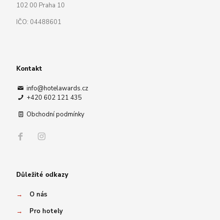
102 00 Praha 10
IČO: 04488601
Kontakt
info@hotelawards.cz
+420 602 121 435
Obchodní podmínky
Důležité odkazy
→
O nás
→
Pro hotely