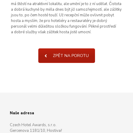
má štěstí na atraktivní lokalitu, ale umění je to z ní udělat. Čistota
a dobrá kuchyně by měla dnes být již samozřejmostí, ale zážitky
jsou to, po čem hosté touží. Už recepční může ovlivnit pobyt
hosta a myslím, že pro hoteliéry a restauratéry je dobrý
personál velmi důležitou složkou fungování. Pěkné prostředí
a dobré služby však zážitek hosta jistě umocní.
ZPĚT NA POROTU
Naše adresa
Czech Hotel Awards, s.r.o.
Gercenova 1181/10, Hostivař