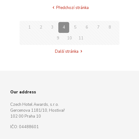
Předchozí stránka
1
2
3
4
5
6
7
8
9
10
11
Další stránka
Our address
Czech Hotel Awards, s.r.o.
Gercenova 1181/10, Hostivař
102 00 Praha 10
IČO: 04488601