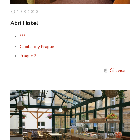
19. 3. 2020
Abri Hotel
***
Capital city Prague
Prague 2
Číst více