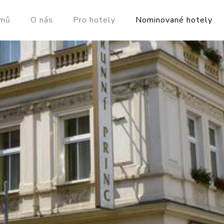
mů
O nás
Pro hotely
Nominované hotely