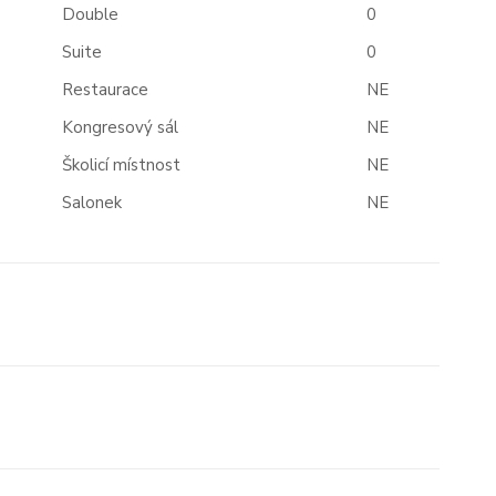
Double
0
Suite
0
Restaurace
NE
Kongresový sál
NE
Školicí místnost
NE
Salonek
NE