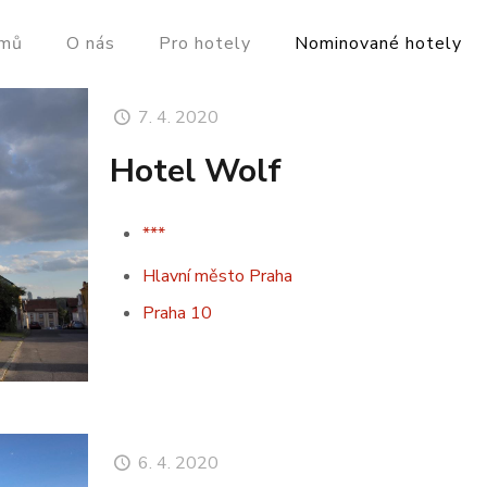
mů
O nás
Pro hotely
Nominované hotely
7. 4. 2020
Hotel Wolf
***
Hlavní město Praha
Praha 10
6. 4. 2020