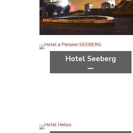
***
Ústecký kraj
Hotel Seeberg
***
Karlovarský kraj