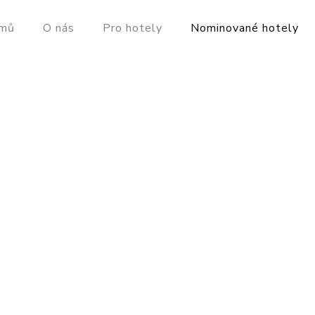
mů
O nás
Pro hotely
Nominované hotely