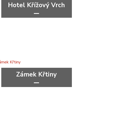
Hotel Křížový Vrch
***
Olomoucký kraj
Zámek Křtiny
***
congress
Jihomoravský kraj