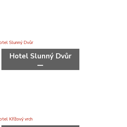
***
Jihočeský kraj
Hotel Slunný Dvůr
***
wellness&spa
Olomoucký kraj