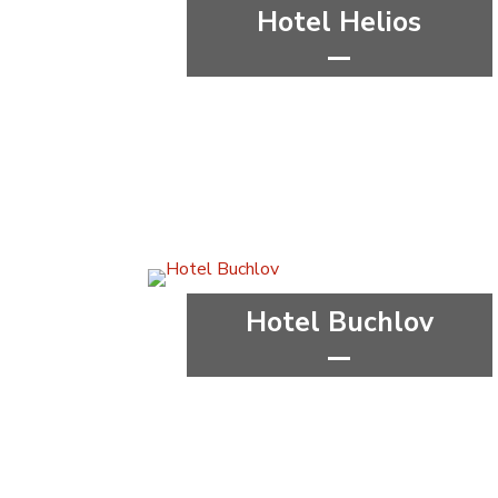
Hotel Helios
***
Olomoucký kraj
Hotel Buchlov
***
wellness&spa
Zlínský kraj