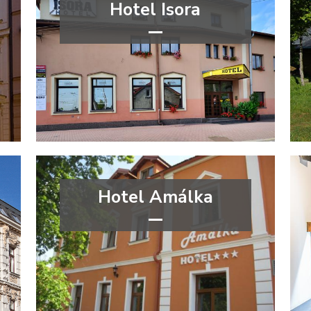
Hotel Isora
***
Moravskoslezský kraj
Hotel Amálka
***
Ústecký kraj