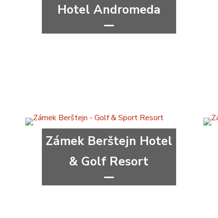
Hotel Andromeda
***
Olomoucký kraj
Zámek Berštejn Hotel
& Golf Resort
***
congress
wellness&spa