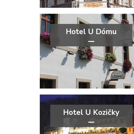
Hotel U Dómu
***
Olomoucký kraj
Hotel U Kozičky