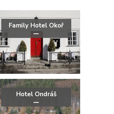
Family Hotel Okoř
***
Středočeský kraj
Hotel Ondráš
***