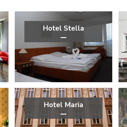
Hotel Stella
***
Plzeňský kraj
Hotel Maria
***