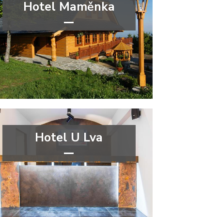
Hotel Maměnka
***
Moravskoslezský kraj
Hotel U Lva
***
Ústecký kraj