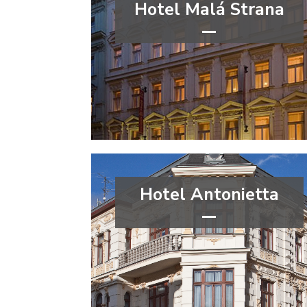
Hotel Malá Strana
***
Hlavní město Praha
Praha 5
Hotel Antonietta
***
Ústecký kraj