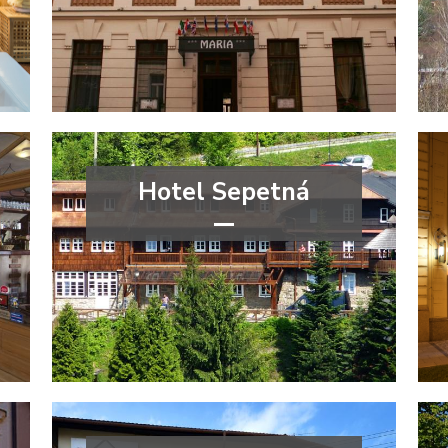
Moravskoslezský kraj
Hotel Sepetná
***
Moravskoslezský kraj