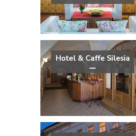
***
Jihočeský kraj
Hotel & Caffe Silesia
***
Moravskoslezský kraj