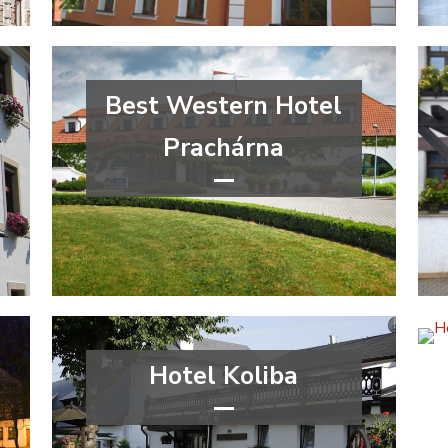
Best Western Hotel
Prachárna
***
Olomoucký kraj
Hotel Koliba