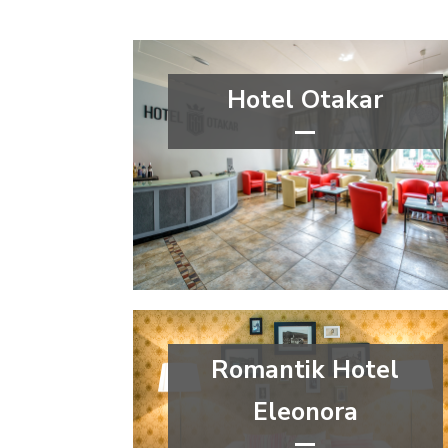
Hotel Otakar
***
wellness&spa
Hlavní město Praha
Praha 4
Romantik Hotel
Eleonora