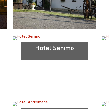
***
congress
wellness&spa
Ústecký kraj
Hotel Senimo
***
Olomoucký kraj