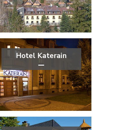
Moravskoslezský kraj
Hotel Katerain
***
wellness&spa
Moravskoslezský kraj