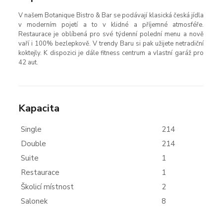
V našem Botanique Bistro & Bar se podávají klasická česká jídla
v moderním pojetí a to v klidné a příjemné atmosféře.
Restaurace je oblíbená pro své týdenní polední menu a nově
vaří i 100% bezlepkově. V trendy Baru si pak užijete netradiční
koktejly. K dispozici je dále fitness centrum a vlastní garáž pro
42 aut.
Kapacita
Single
214
Double
214
Suite
1
Restaurace
1
Školicí místnost
2
Salonek
8