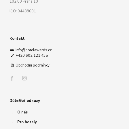
102 00 Praha 10
IČO: 04488601
Kontakt
info@hotelawards.cz
+420 602 121 435
Obchodní podmínky
Důležité odkazy
→
O nás
→
Pro hotely