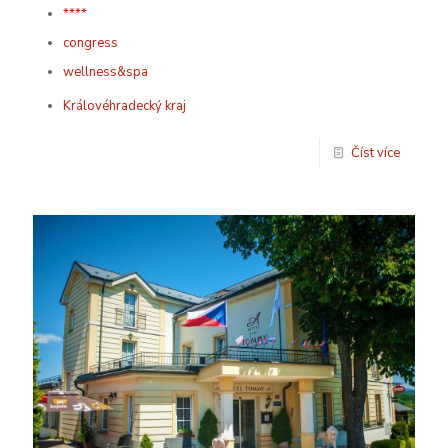
****
congress
wellness&spa
Královéhradecký kraj
Číst více