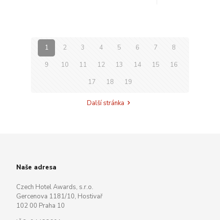
1
2
3
4
5
6
7
8
9
10
11
12
13
14
15
16
17
18
19
Další stránka
Naše adresa
Czech Hotel Awards, s.r.o.
Gercenova 1181/10, Hostivař
102 00 Praha 10