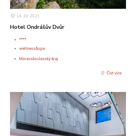
14. 10. 2021
Hotel Ondrášův Dvůr
****
wellness&spa
Moravskoslezský kraj
Číst více