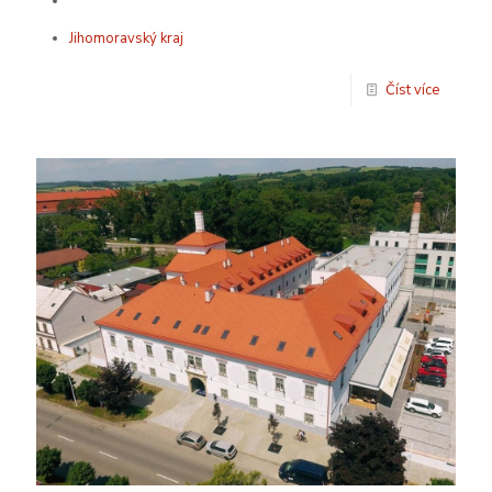
***
Jihomoravský kraj
Číst více