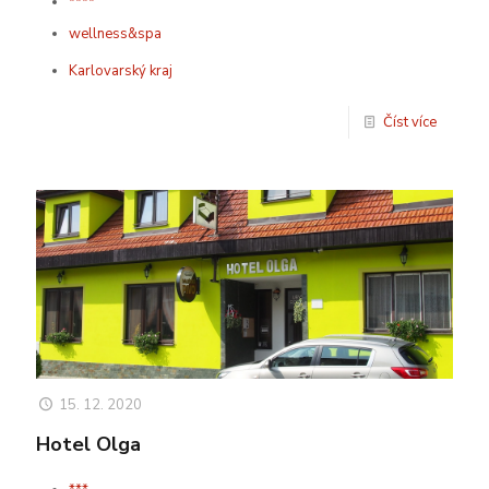
****
wellness&spa
Karlovarský kraj
Číst více
15. 12. 2020
Hotel Olga