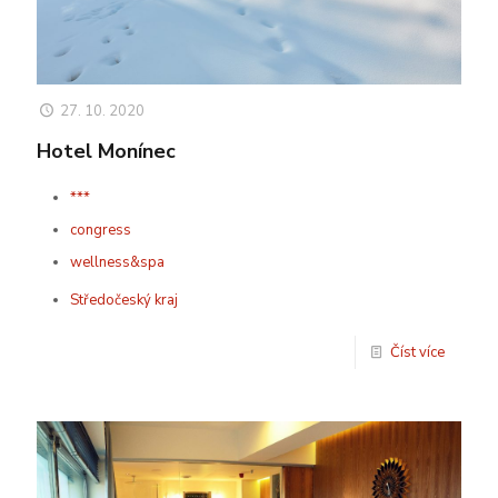
27. 10. 2020
Hotel Monínec
***
congress
wellness&spa
Středočeský kraj
Číst více