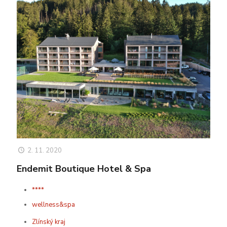
2. 11. 2020
Endemit Boutique Hotel & Spa
****
wellness&spa
Zlínský kraj