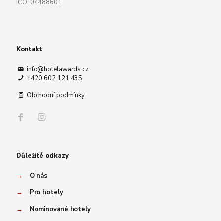
IČO: 04488601
Kontakt
info@hotelawards.cz
+420 602 121 435
Obchodní podmínky
Důležité odkazy
→
O nás
→
Pro hotely
→
Nominované hotely