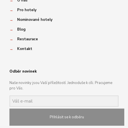
→
O nás
→
Pro hotely
→
Nominované hotely
→
Blog
→
Restaurace
→
Kontakt
Odběr novinek
Naše novinky jsou Vaší příležitostí. Jednoduše k cíli. Pracujeme
pro Vás.
Přihlásit se k odběru