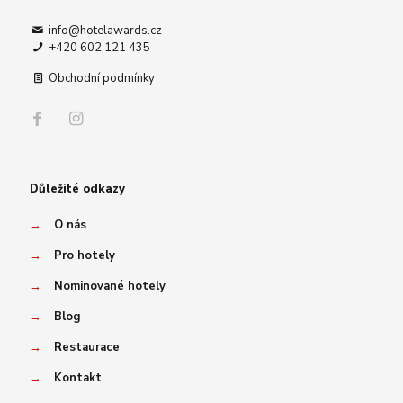
info@hotelawards.cz
+420 602 121 435
Obchodní podmínky
Důležité odkazy
→
O nás
→
Pro hotely
→
Nominované hotely
→
Blog
→
Restaurace
→
Kontakt