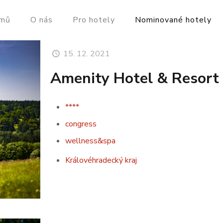
mů
O nás
Pro hotely
Nominované hotely
15. 12. 2021
Amenity Hotel & Resort 
****
congress
wellness&spa
Královéhradecký kraj