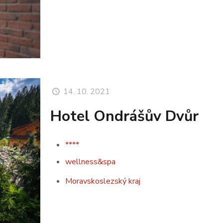
14. 10. 2021
Hotel Ondrášův Dvůr
****
wellness&spa
Moravskoslezský kraj