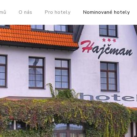
mů
O nás
Pro hotely
Nominované hotely