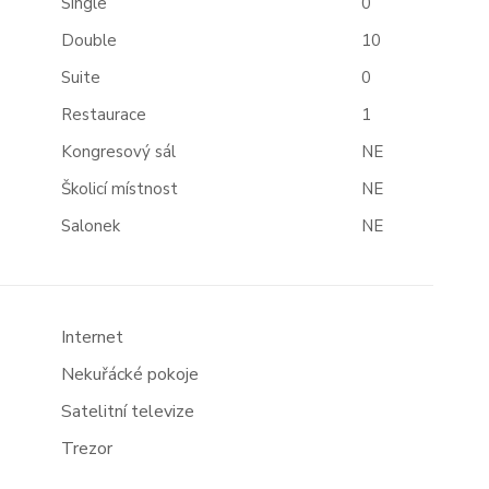
Single
0
Double
10
Suite
0
Restaurace
1
Kongresový sál
NE
Školicí místnost
NE
Salonek
NE
Internet
Nekuřácké pokoje
Satelitní televize
Trezor