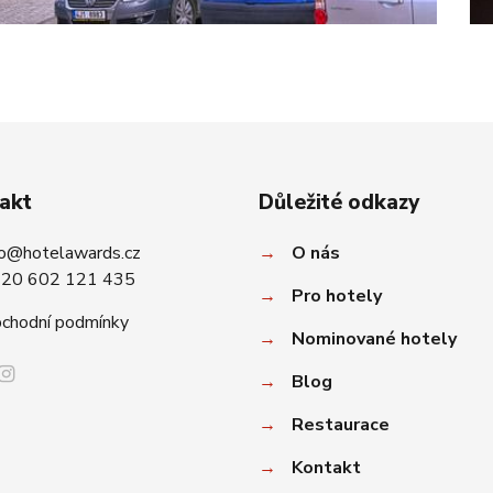
akt
Důležité odkazy
fo@hotelawards.cz
→
O nás
20 602 121 435
→
Pro hotely
chodní podmínky
→
Nominované hotely
→
Blog
→
Restaurace
→
Kontakt