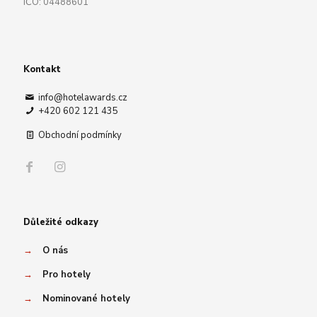
IČO: 04488601
Kontakt
info@hotelawards.cz
+420 602 121 435
Obchodní podmínky
Důležité odkazy
→
O nás
→
Pro hotely
→
Nominované hotely