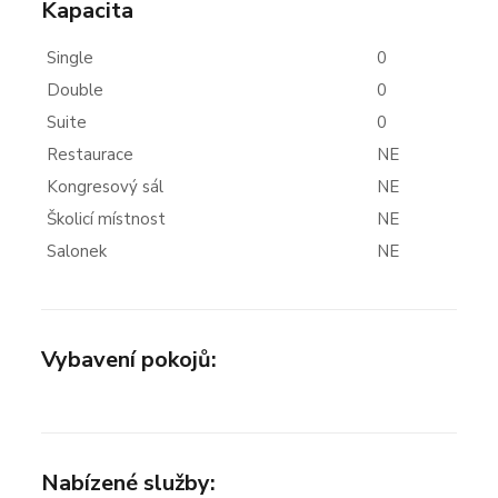
Kapacita
Single
0
Double
0
Suite
0
Restaurace
NE
Kongresový sál
NE
Školicí místnost
NE
Salonek
NE
Vybavení pokojů:
Nabízené služby: