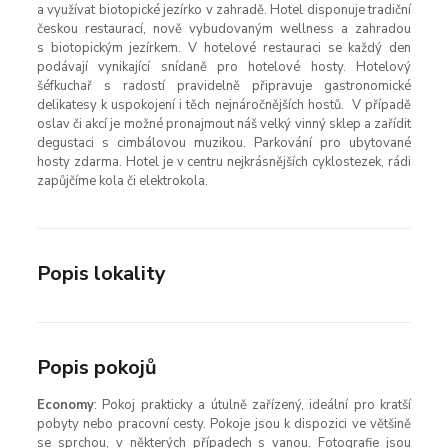
a využívat biotopické jezírko v zahradě. Hotel disponuje tradiční
českou restaurací, nově vybudovaným wellness a zahradou
s biotopickým jezírkem. V hotelové restauraci se každý den
podávají vynikající snídaně pro hotelové hosty. Hotelový
šéfkuchař s radostí pravidelně připravuje gastronomické
delikatesy k uspokojení i těch nejnáročnějších hostů. V případě
oslav či akcí je možné pronajmout náš velký vinný sklep a zařídit
degustaci s cimbálovou muzikou. Parkování pro ubytované
hosty zdarma. Hotel je v centru nejkrásnějších cyklostezek, rádi
zapůjčíme kola či elektrokola.
Popis lokality
Popis pokojů
Economy
:
Pokoj prakticky a útulně zařízený, ideální pro kratší
pobyty nebo pracovní cesty. Pokoje jsou k dispozici ve většině
se sprchou, v některých případech s vanou. Fotografie jsou