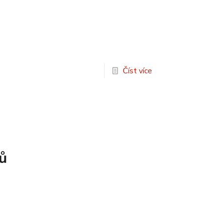
Číst více
ů