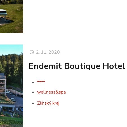
2. 11. 2020
Endemit Boutique Hotel
****
wellness&spa
Zlínský kraj