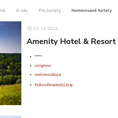
mů
O nás
Pro hotely
Nominované hotely
15. 12. 2021
Amenity Hotel & Resort 
****
congress
wellness&spa
Královéhradecký kraj