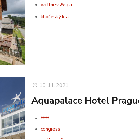
wellness&spa
Jihočeský kraj
10. 11. 2021
Aquapalace Hotel Pragu
****
congress