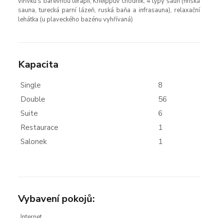
vířivku s barevnou terapií, Kneippův chodník, 4 typy saun (finská
sauna, turecká parní lázeň, ruská baňa a infrasauna), relaxační
lehátka (u plaveckého bazénu vyhřívaná)
Kapacita
Single
8
Double
56
Suite
6
Restaurace
1
Salonek
1
Vybavení pokojů:
Internet