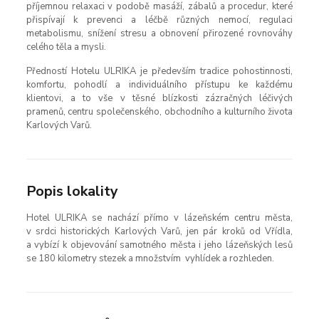
příjemnou relaxaci v podobě masáží, zábalů a procedur, které
přispívají k prevenci a léčbě různých nemocí, regulaci
metabolismu, snížení stresu a obnovení přirozené rovnováhy
celého těla a mysli.
Předností Hotelu ULRIKA je především tradice pohostinnosti,
komfortu, pohodlí a individuálního přístupu ke každému
klientovi, a to vše v těsné blízkosti zázračných léčivých
pramenů, centru společenského, obchodního a kulturního života
Karlových Varů.
Popis lokality
Hotel ULRIKA se nachází přímo v lázeňském centru města,
v srdci historických Karlových Varů, jen pár kroků od Vřídla,
a vybízí k objevování samotného města i jeho lázeňských lesů
se 180 kilometry stezek a množstvím vyhlídek a rozhleden.