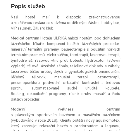
Popis služeb
Naši hosté mají k dispozici zrekonstruovanou
a rozšířenou restauraci s dvěma oddělenými částmi, Lobby bar,
VIP salonek, Billiard klub.
Medical centrum Hotelu ULRIKA nabízí hostům, pod dohledem
lázeňského lékaře, komplexní balíček lázeňských procedur:
minerální termální prameny, balneoterapie s použitím horkých
termálních pramenů, elektroléčbu, fototerapii, laserovou terapii,
lymfodrenáž, rázovou vlnu proti bolesti, Hydrocolon (střevní
výplach), tělové lázeňské zábaly, rašelinové obklady a zábaly,
laserovou léčbu urologických a gynekologických onemocnění,
léčebný tělocvik, manuální terapii, ozonoterapii,
pneumopunkturu, podvodní, cirkulační, kontrastní a ledovou
sprchu, automatizované suché uhličité koupele,
floating, detoxikační programy, různé druhy masáží a řadu
dalších procedur.
Moderní wellness centrum
s plaveckým sportovním bazénem a masážním bazénkem
(vybudováno v roce 2018). Klienty potěší i nový aquakomplex,
který zahrnuje: relaxační bazén s protiproudem a lagunou,