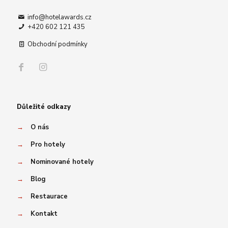
info@hotelawards.cz
+420 602 121 435
Obchodní podmínky
Důležité odkazy
→
O nás
→
Pro hotely
→
Nominované hotely
→
Blog
→
Restaurace
→
Kontakt