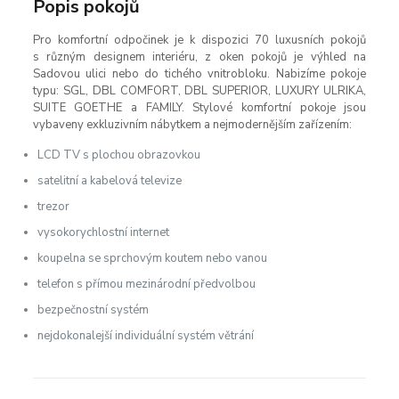
Popis pokojů
Pro komfortní odpočinek je k dispozici 70 luxusních pokojů
s různým designem interiéru, z oken pokojů je výhled na
Sadovou ulici nebo do tichého vnitrobloku. Nabizíme pokoje
typu:
SGL, DBL COMFORT, DBL SUPERIOR, LUXURY ULRIKA,
SUITE GOETHE a FAMILY.
Stylové komfortní pokoje jsou
vybaveny exkluzivním nábytkem a nejmodernějším zařízením:
LCD TV s plochou obrazovkou
satelitní a kabelová televize
trezor
vysokorychlostní internet
koupelna se sprchovým koutem nebo vanou
telefon s přímou mezinárodní předvolbou
bezpečnostní systém
nejdokonalejší individuální systém větrání