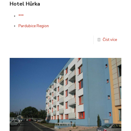
Hotel Hůrka
***
Pardubice Region
Číst více