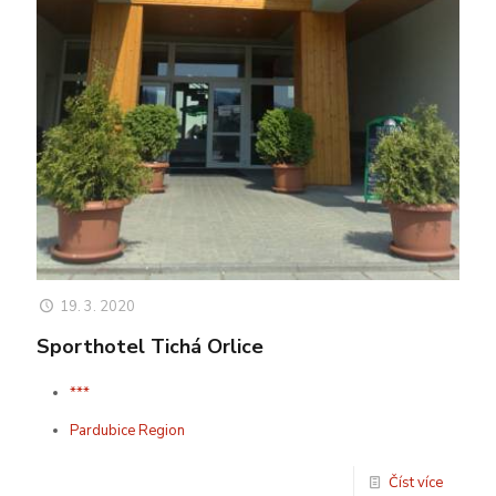
19. 3. 2020
Sporthotel Tichá Orlice
***
Pardubice Region
Číst více