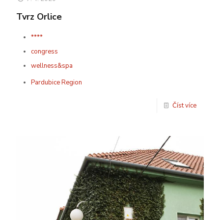
Tvrz Orlice
****
congress
wellness&spa
Pardubice Region
Číst více