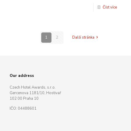
Číst více
1
2
Další stránka
Our address
Czech Hotel Awards, s.r.o.
Gercenova 1181/10, Hostivař
102 00 Praha 10
IČO: 04488601