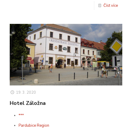
Číst více
19. 3. 2020
Hotel Záložna
***
Pardubice Region