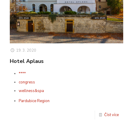
19. 3. 2020
Hotel Aplaus
****
congress
wellness&spa
Pardubice Region
Číst více