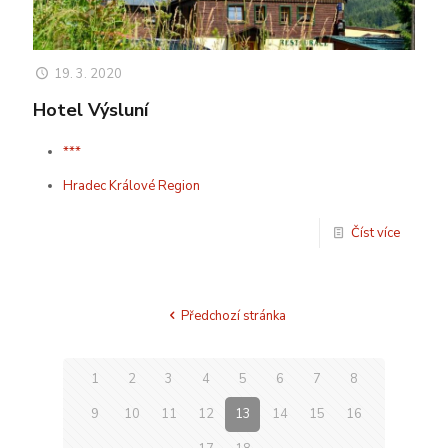
19. 3. 2020
Hotel Výsluní
***
Hradec Králové Region
Číst více
Předchozí stránka
1
2
3
4
5
6
7
8
9
10
11
12
13
14
15
16