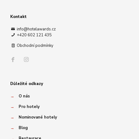
Kontakt
info@hotelawards.cz
+420 602 121 435
Obchodní podmínky
Důležité odkazy
→
O nás
→
Pro hotely
→
Nominované hotely
→
Blog
→
Restaurace