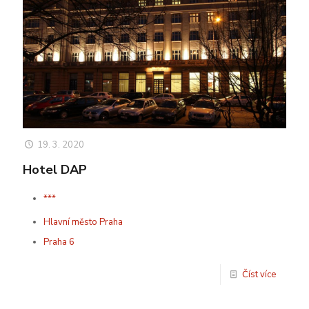
19. 3. 2020
Hotel DAP
***
Hlavní město Praha
Praha 6
Číst více