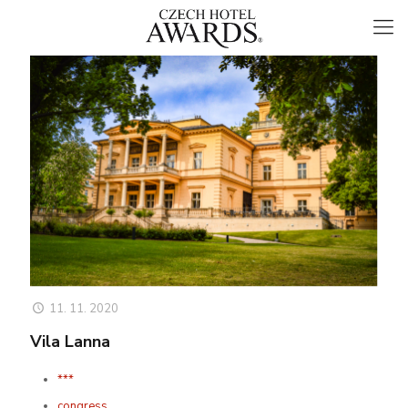
11. 11. 2020
Vila Lanna
***
congress