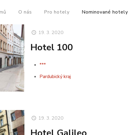
mů
O nás
Pro hotely
Nominované hotely
19. 3. 2020
Hotel 100
***
Pardubický kraj
19. 3. 2020
Hotel Galileo