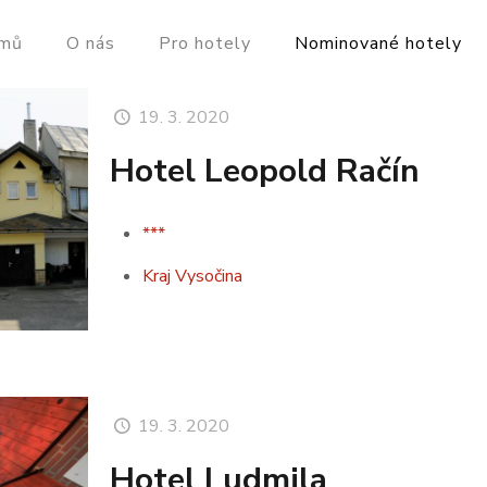
mů
O nás
Pro hotely
Nominované hotely
19. 3. 2020
Hotel Leopold Račín
***
Kraj Vysočina
19. 3. 2020
Hotel Ludmila