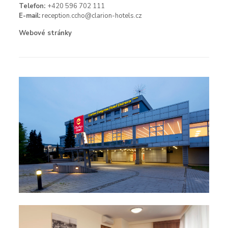
Telefon:
+420 596 702 111
E-mail:
reception.ccho@clarion⁠⁠⁠⁠⁠⁠⁠⁠⁠⁠⁠⁠⁠⁠⁠⁠⁠⁠⁠⁠⁠⁠⁠⁠⁠⁠⁠⁠⁠⁠⁠⁠⁠⁠⁠⁠⁠⁠⁠⁠⁠⁠⁠⁠⁠⁠⁠⁠⁠-⁠⁠⁠⁠⁠⁠⁠⁠⁠⁠⁠⁠⁠⁠⁠⁠⁠⁠⁠⁠⁠⁠⁠⁠⁠⁠⁠⁠⁠⁠⁠⁠⁠⁠⁠⁠⁠⁠⁠⁠⁠⁠⁠⁠⁠⁠⁠⁠⁠hotels.cz
Webové stránky