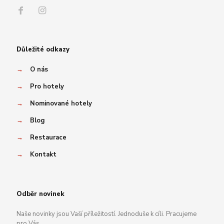
Důležité odkazy
→
O nás
→
Pro hotely
→
Nominované hotely
→
Blog
→
Restaurace
→
Kontakt
Odběr novinek
Naše novinky jsou Vaší příležitostí. Jednoduše k cíli. Pracujeme
pro Vás.