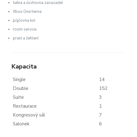
šatna a úschovna zavazadel
Xbox One herna
půjčovna kol
room service
praní a žehlení
Kapacita
Single
14
Double
152
Suite
3
Restaurace
1
Kongresový sál
7
Salonek
6