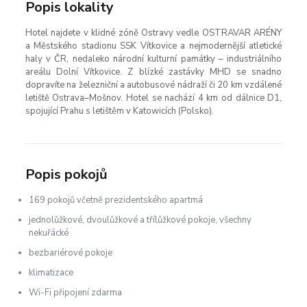
Popis lokality
Hotel najdete v klidné zóně Ostravy vedle OSTRAVAR ARÉNY
a Městského stadionu SSK Vítkovice a nejmodernější atletické
haly v ČR, nedaleko národní kulturní památky – industriálního
areálu Dolní Vítkovice. Z blízké zastávky MHD se snadno
dopravíte na železniční a autobusové nádraží či 20 km vzdálené
letiště Ostrava–Mošnov. Hotel se nachází 4 km od dálnice D1,
spojující Prahu s letištěm v Katowicích (Polsko).
Popis pokojů
169 pokojů včetně prezidentského apartmá
jednolůžkové, dvoulůžkové a třílůžkové pokoje, všechny
nekuřácké
bezbariérové pokoje
klimatizace
Wi-Fi připojení zdarma