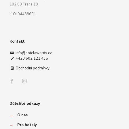
102 00 Praha 10
IČO: 04488601
Kontakt
info@hotelawards.cz
+420 602 121 435
Obchodní podmínky
Důležité odkazy
→
O nás
→
Pro hotely