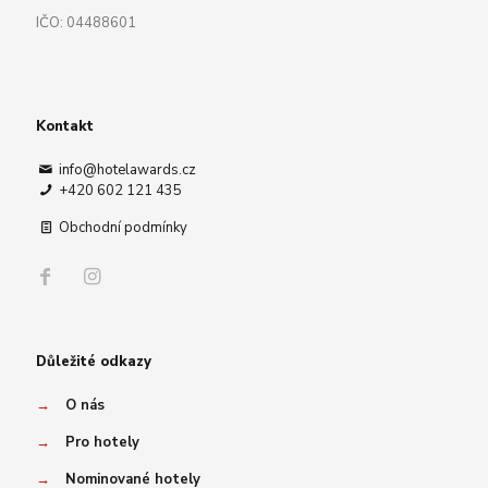
IČO: 04488601
Kontakt
info@hotelawards.cz
+420 602 121 435
Obchodní podmínky
Důležité odkazy
→
O nás
→
Pro hotely
→
Nominované hotely