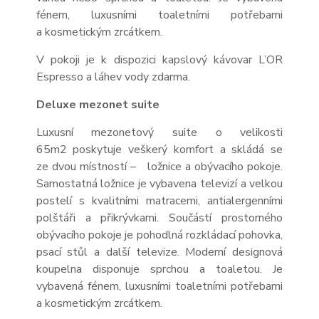
fénem, luxusními toaletními potřebami
a kosmetickým zrcátkem.
V pokoji je k dispozici kapslový kávovar L’OR
Espresso a láhev vody zdarma.
Deluxe mezonet suite
Luxusní mezonetový suite o velikosti
65m
2
poskytuje veškerý komfort a skládá se
ze dvou místností – ložnice a obývacího pokoje.
Samostatná ložnice je vybavena televizí a velkou
postelí s kvalitními matracemi, antialergenními
polštáři a přikrývkami. Součástí prostorného
obývacího pokoje je pohodlná rozkládací pohovka,
psací stůl a další televize. Moderní designová
koupelna disponuje sprchou a toaletou. Je
vybavená fénem, luxusními toaletními potřebami
a kosmetickým zrcátkem.