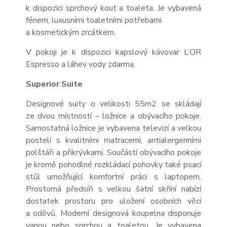
k dispozici sprchový kout a toaleta. Je vybavená
fénem, luxusními toaletními potřebami
a kosmetickým zrcátkem.
V pokoji je k dispozici kapslový kávovar L’OR
Espresso a láhev vody zdarma.
Superior Suite
Designové suity o velikosti 55m
2
se skládají
ze dvou místností – ložnice a obývacího pokoje.
Samostatná ložnice je vybavena televizí a velkou
postelí s kvalitními matracemi, antialergenními
polštáři a přikrývkami. Součástí obývacího pokoje
je kromě pohodlné rozkládací pohovky také psací
stůl umožňující komfortní práci s laptopem.
Prostorná předsíň s velkou šatní skříní nabízí
dostatek prostoru pro uložení osobních věcí
a oděvů. Moderní designová koupelna disponuje
vanou nebo sprchou a toaletou. Je vybavena