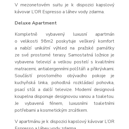
V mezonetovém suitu je k dispozici kapslový
kávovar L’OR Espresso a láhev vody zdarma.
Deluxe Apartment
Kompletně vybavený luxusní apartmán
o velikosti 98m
2
poskytuje veškerý komfort
a nabízí unikátní výhled na pražské památky
ze své prostorné terasy. Samostatná ložnice je
vybavena televizí a velkou postelí s kvalitními
matracemi, antialergenními polštáři a přikrývkami.
Součástí prostorného obývacího pokoje je
kuchyňská linka, pohodlná rozkládací pohovka,
psací stůl a další televize. Moderní designová
koupelna disponuje designovou vanou a toaletou.
Je vybavená fénem, luxusními toaletními
potřebami a kosmetickým zrcátkem.
V apartmánu je k dispozici kapslový kávovar L’OR
Espresso a
láhev vody zdarma.