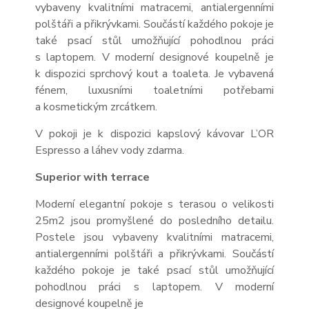
vybaveny kvalitními matracemi, antialergenními
polštáři a přikrývkami. Součástí každého pokoje je
také psací stůl umožňující pohodlnou práci
s laptopem. V moderní designové koupelně je
k dispozici sprchový kout a toaleta. Je vybavená
fénem, luxusními toaletními potřebami
a kosmetickým zrcátkem.
V pokoji je k dispozici kapslový kávovar L’OR
Espresso a láhev vody zdarma.
Superior with terrace
Moderní elegantní pokoje s terasou o velikosti
25m
2
jsou promyšlené do posledního detailu.
Postele jsou vybaveny kvalitními matracemi,
antialergenními polštáři a přikrývkami. Součástí
každého pokoje je také psací stůl umožňující
pohodlnou práci s laptopem. V moderní
designové koupelně je