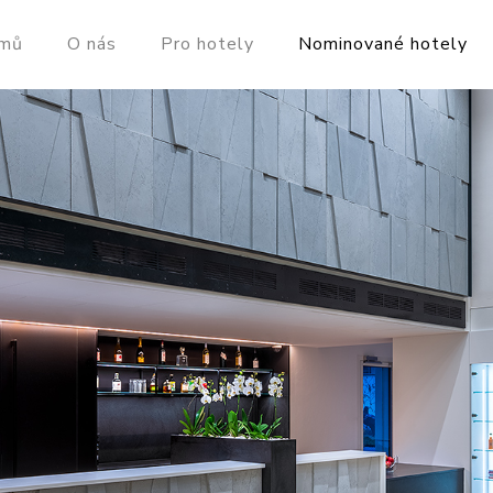
mů
O nás
Pro hotely
Nominované hotely