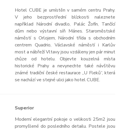
Hotel CUBE je umístěn v samém centru Prahy.
V jeho bezprostřední blízkosti naleznete
například Národní divadlo, Palác Žofín, Tančící
dům nebo výstavní síň Mánes. Staroměstské
náměstí s Orlojem, Národní třída s obchodním
centrem Quadrio, Václavské náměstí i Karlův
most a nábřeží Vltavy jsou vzdáleny jen pár minut
chůze od hotelu. Objevte kouzelná místa
historické Prahy a nevynechte také návštěvu
známé tradiční české restaurace „U Fleků“, která
se nachází ve stejné ulici jako hotel CUBE.
Superior
Moderní elegantní pokoje o velikosti 25m
2
jsou
promyšlené do posledního detailu. Postele jsou