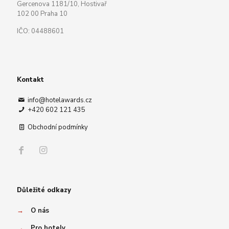
Gercenova 1181/10, Hostivař
102 00 Praha 10
IČO: 04488601
Kontakt
info@hotelawards.cz
+420 602 121 435
Obchodní podmínky
Důležité odkazy
→
O nás
→
Pro hotely