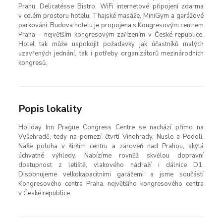
Prahu, Delicatésse Bistro, WiFi internetové připojení zdarma
v celém prostoru hotelu, Thajské masáže, MiniGym a garážové
parkování. Budova hotelu je propojena s Kongresovým centrem
Praha – největším kongresovým zařízením v České republice.
Hotel tak může uspokojit požadavky jak účastníků malých
uzavřených jednání, tak i potřeby organizátorů mezinárodních
kongresů.
Popis lokality
Holiday Inn Prague Congress Centre se nachází přímo na
Vyšehradě, tedy na pomezí čtvrtí Vinohrady, Nusle a Podolí.
Naše poloha v širším centru a zároveň nad Prahou, skýtá
úchvatné výhledy. Nabízíme rovněž skvělou dopravní
dostupnost z letiště, vlakového nádraží i dálnice D1.
Disponujeme velkokapacitními garážemi a jsme součástí
Kongresového centra Praha, největšího kongresového centra
v České republice.