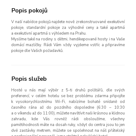
Popis pokojů
V naší nabídce pokojů najdete nově zrekonstruované exekutivní
pokoje, standardní pokoje za výhodné ceny a také apartmá
a exekutivní apartmá s výhledem na Prahu.
Myslíme také na rodiny s dětmi, hendikepované hosty i na Vaše
domácí mazlíčky. Rádi Vám vždy vyjdeme vstříc a připravíme
pokoje dle Vašich požadavků.
Popis služeb
Hosté u nás mají výběr z 5-ti druhů polštářů, dle svých
preferencí, v celém hotelu se bez problému zdarma připojíte
k vysokorychlostnímu Wi-Fi, nabízíme bohaté snídaně od
časného rána až do pozdního dopoledne (6:30 – 10:30
a o víkendu až do 11:00), můžete navštívit naši krásnou a klidnou
zahradu, kde Vás rovněž rádi obsloužíme, všechny
pamětihodnosti máte na dosah ruky, vždyť do centra jsou to jen
dvě zastávky metrem, můžete se spolehnout na náš přátelský