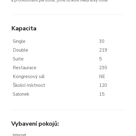
a profesionální personál, jsme striktně nekuřácký hotel
Kapacita
Single
30
Double
219
Suite
5
Restaurace
230
Kongresový sál
NE
Školicí místnost
120
Salonek
15
Vybavení pokojů:
Internet