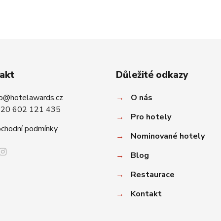
akt
Důležité odkazy
fo@hotelawards.cz
→
O nás
20 602 121 435
→
Pro hotely
chodní podmínky
→
Nominované hotely
→
Blog
→
Restaurace
→
Kontakt