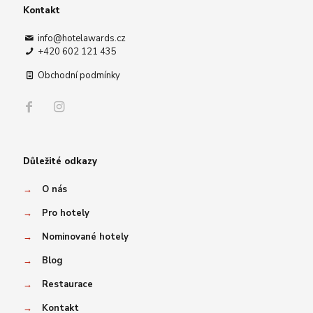
Kontakt
info@hotelawards.cz
+420 602 121 435
Obchodní podmínky
Důležité odkazy
→
O nás
→
Pro hotely
→
Nominované hotely
→
Blog
→
Restaurace
→
Kontakt