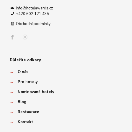
info@hotelawards.cz
+420 602 121 435
Obchodní podmínky
Důležité odkazy
→
O nás
→
Pro hotely
→
Nominované hotely
→
Blog
→
Restaurace
→
Kontakt