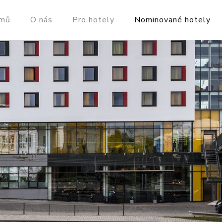
mů
O nás
Pro hotely
Nominované hotely