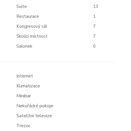
Suite
13
Restaurace
1
Kongresový sál
7
Školicí místnost
7
Salonek
0
Internet
Klimatizace
Minibar
Nekuřácké pokoje
Satelitní televize
Trezor