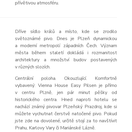
přívětivou atmosféru.
Dříve sídlo králů a místo, kde se zrodilo
světoznámé pivo. Dnes je Plzeň dynamickou
a moderní metropolí západních Čech. Význam
města během staletí dokládá i rozmanitost
architektury a množství budov postavených
v různých slozích.
Centrální poloha. Okouzlující. Komfortně
vybavený: Vienna House Easy Pilsen je přímo
v centru Plzně, jen pár minut pěšky od
historického centra. Hned naproti hotelu se
nachází známý pivovar Plzeňský Prazdroj, kde si
můžete vychutnat čerstvě natočené pivo. Pokud
jste zde na dovolené, určitě stojí za to navštívit
Prahu, Karlovy Vary či Mariánské Lázně.