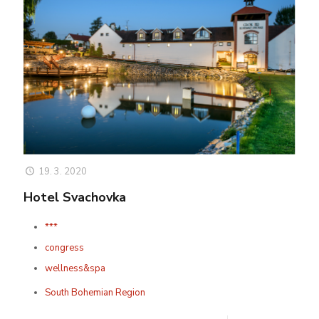
19. 3. 2020
Hotel Svachovka
***
congress
wellness&spa
South Bohemian Region