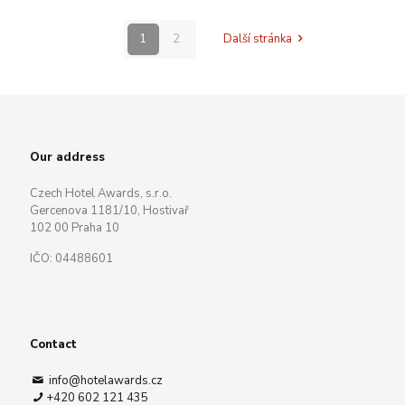
1
2
Další stránka
Our address
Czech Hotel Awards, s.r.o.
Gercenova 1181/10, Hostivař
102 00 Praha 10
IČO: 04488601
Contact
info@hotelawards.cz
+420 602 121 435