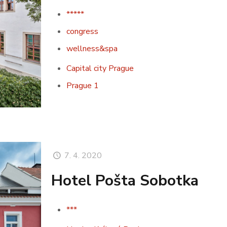
*****
congress
wellness&spa
Capital city Prague
Prague 1
7. 4. 2020
Hotel Pošta Sobotka
***