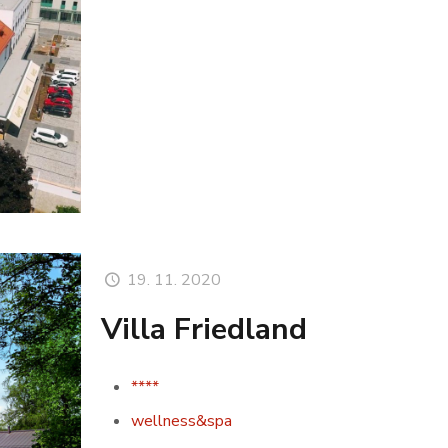
19. 11. 2020
Villa Friedland
****
wellness&spa