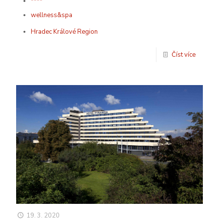
****
wellness&spa
Hradec Králové Region
Číst více
19. 3. 2020