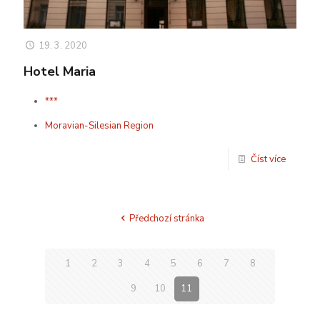
19. 3. 2020
Hotel Maria
***
Moravian-Silesian Region
Číst více
Předchozí stránka
1
2
3
4
5
6
7
8
9
10
11