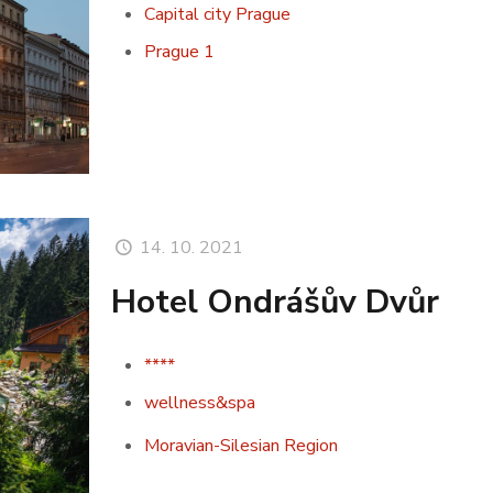
Capital city Prague
Prague 1
14. 10. 2021
Hotel Ondrášův Dvůr
****
wellness&spa
Moravian-Silesian Region