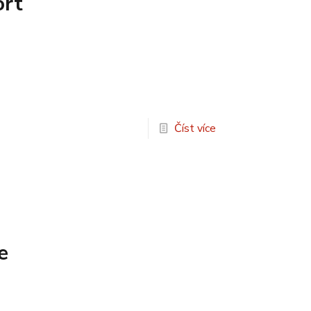
ort
Číst více
e