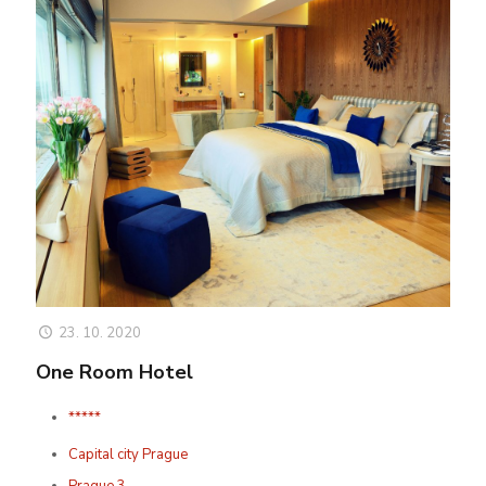
23. 10. 2020
One Room Hotel
*****
Capital city Prague
Prague 3