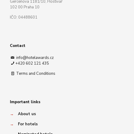
Gercenova 1181/10, Hostivař
102 00 Praha 10
IČO: 04488601
Contact
info@hotelawards.cz
+420 602 121 435
Terms and Conditions
Important links
→
About us
→
For hotels