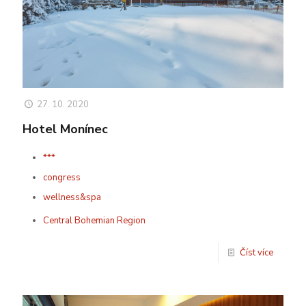
27. 10. 2020
Hotel Monínec
***
congress
wellness&spa
Central Bohemian Region
Číst více