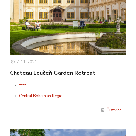
7. 11. 2021
Chateau Loučeň Garden Retreat
****
Central Bohemian Region
Číst více