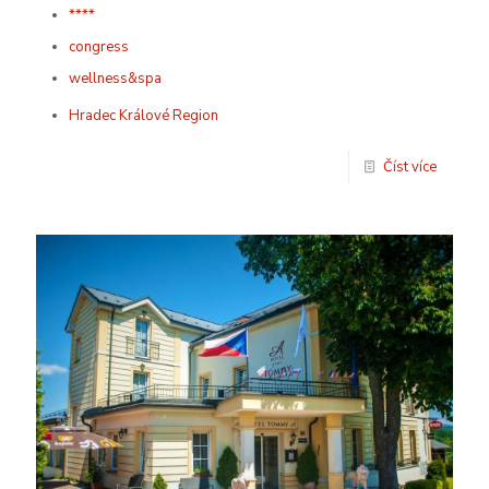
****
congress
wellness&spa
Hradec Králové Region
Číst více