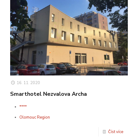
16. 11. 2020
Smarthotel Nezvalova Archa
****
Olomouc Region
Číst více