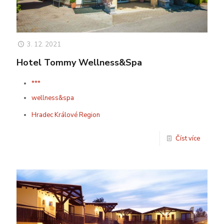
3. 12. 2021
Hotel Tommy Wellness&Spa
***
wellness&spa
Hradec Králové Region
Číst více