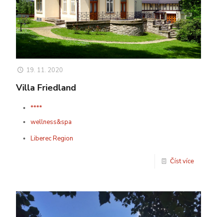
19. 11. 2020
Villa Friedland
****
wellness&spa
Liberec Region
Číst více