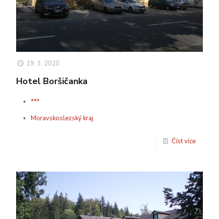
19. 3. 2020
Hotel Boršičanka
***
Moravskoslezský kraj
Číst více