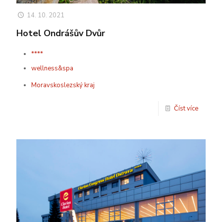
14. 10. 2021
Hotel Ondrášův Dvůr
****
wellness&spa
Moravskoslezský kraj
Číst více