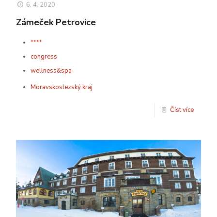
6. 4. 2020
Zámeček Petrovice
****
congress
wellness&spa
Moravskoslezský kraj
Číst více