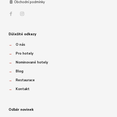
Obchodní podmínky
Důležité odkazy
→
O nás
→
Pro hotely
→
Nominované hotely
→
Blog
→
Restaurace
→
Kontakt
Odběr novinek