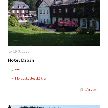
19. 3. 2020
Hotel Džbán
***
Moravskoslezský kraj
Číst více