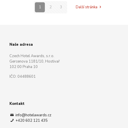
1
2
3
Další stránka
Naše adresa
Czech Hotel Awards, s.r.o.
Gercenova 1181/10, Hostivař
102 00 Praha 10
IČO: 04488601
Kontakt
info@hotelawards.cz
+420 602 121 435