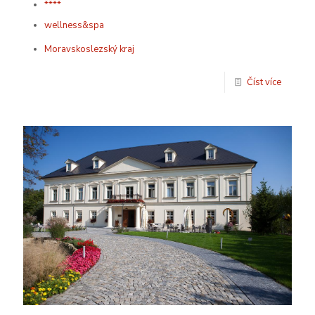
****
wellness&spa
Moravskoslezský kraj
Číst více