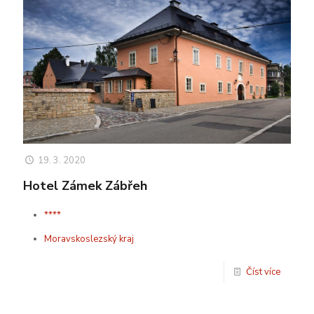
19. 3. 2020
Hotel Zámek Zábřeh
****
Moravskoslezský kraj
Číst více