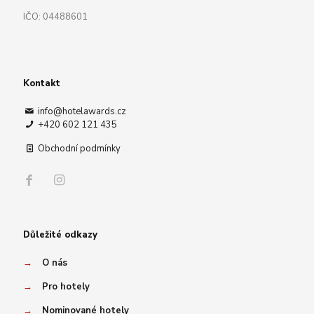
IČO: 04488601
Kontakt
info@hotelawards.cz
+420 602 121 435
Obchodní podmínky
Důležité odkazy
→
O nás
→
Pro hotely
→
Nominované hotely