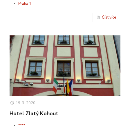
Praha 1
Číst více
19. 3. 2020
Hotel Zlatý Kohout
****