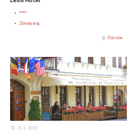
Lesní Hotel
****
Zlínský kraj
Číst více
19. 3. 2020