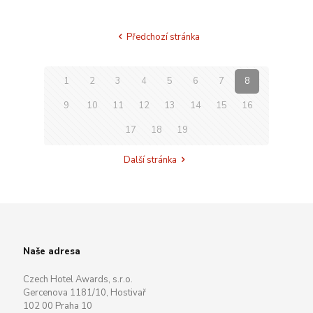
Předchozí stránka
1
2
3
4
5
6
7
8
9
10
11
12
13
14
15
16
17
18
19
Další stránka
Naše adresa
Czech Hotel Awards, s.r.o.
Gercenova 1181/10, Hostivař
102 00 Praha 10