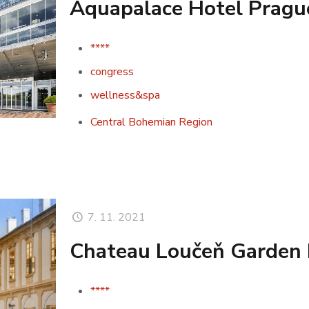
Aquapalace Hotel Pragu
****
congress
wellness&spa
Central Bohemian Region
7. 11. 2021
Chateau Loučeň Garden 
****