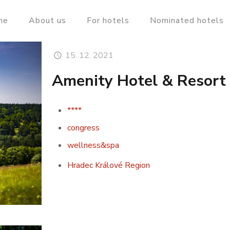
me
About us
For hotels
Nominated hotels
15. 12. 2021
Amenity Hotel & Resort 
****
congress
wellness&spa
Hradec Králové Region