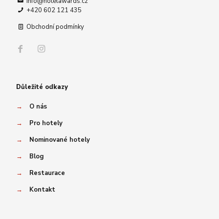
info@hotelawards.cz
+420 602 121 435
Obchodní podmínky
Důležité odkazy
→
O nás
→
Pro hotely
→
Nominované hotely
→
Blog
→
Restaurace
→
Kontakt