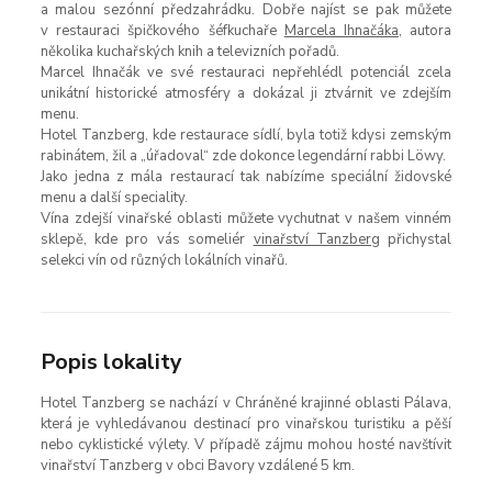
a malou sezónní předzahrádku. Dobře najíst se pak můžete
v restauraci špičkového šéfkuchaře
Marcela Ihnačáka
, autora
několika kuchařských knih a televizních pořadů.
Marcel Ihnačák ve své restauraci nepřehlédl potenciál zcela
unikátní historické atmosféry a dokázal ji ztvárnit ve zdejším
menu.
Hotel Tanzberg, kde restaurace sídlí, byla totiž kdysi zemským
rabinátem, žil a „úřadoval“ zde dokonce legendární rabbi Löwy.
Jako jedna z mála restaurací tak nabízíme speciální židovské
menu a další speciality.
Vína zdejší vinařské oblasti můžete vychutnat v našem vinném
sklepě, kde pro vás someliér
vinařství Tanzberg
přichystal
selekci vín od různých lokálních vinařů.
Popis lokality
Hotel Tanzberg se nachází v Chráněné krajinné oblasti Pálava,
která je vyhledávanou destinací pro vinařskou turistiku a pěší
nebo cyklistické výlety. V případě zájmu mohou hosté navštívit
vinařství Tanzberg v obci Bavory vzdálené 5 km.