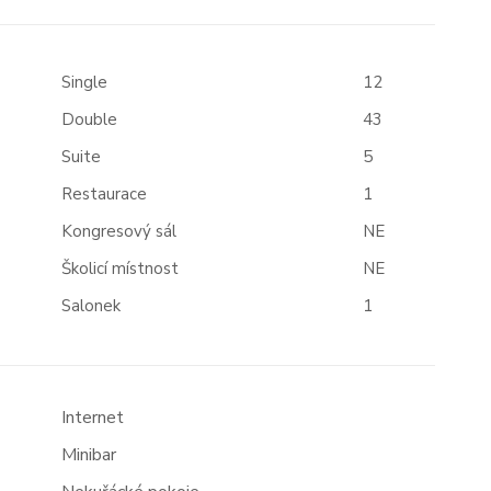
Single
12
Double
43
Suite
5
Restaurace
1
Kongresový sál
NE
Školicí místnost
NE
Salonek
1
Internet
Minibar