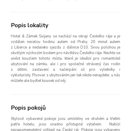
Popis lokality
Hotel & Zámek Svijany se nachází na okraji Českého ráje a je
vzdálen necelou hodinu autem od Prahy, 20 minut autem
z Liberce a nedaleko sjezdu z dálnice D10. Svou polohou je
skvělým výchozím bodem pro návštěvu Českého ráje. Nechte se
unést kouzlem tohoto místa, které je ideální pro romantické
ubytování na zámku, ale i pro společně strávený čas rodin
s dětmi, zastavení a načerpání sil pro výletníky i
cykloturisty. Pivovar s ubytováním jen tak nikde nenajdete, u nás
můžete ale bydlet kousek od něj.
Popis pokojů
Stylově vybavené pokoje jsou umístěny ve druhém a třetím
patře hotelu, jsou snadno přístupné výtahem. Nabízí
nezapomenutelný výhled na Český ráj. Pokoje jsou vybaveny