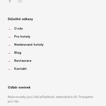
Důležité odkazy
→
O nás
→
Pro hotely
→
Nominované hotely
→
Blog
→
Restaurace
→
Kontakt
Odběr novinek
Naše novinky jsou Vaší příležitostí. Jednoduše k cíli. Pracujeme
pro Vás.