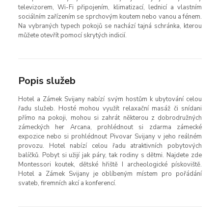
televizorem, Wi-Fi připojením, klimatizací, lednicí a vlastním
sociálním zařízením se sprchovým koutem nebo vanou a fénem.
Na vybraných typech pokojů se nachází tajná schránka, kterou
můžete otevřít pomocí skrytých indicií.
Popis služeb
Hotel a Zámek Svijany nabízí svým hostům k ubytování celou
řadu služeb. Hosté mohou využít relaxační masáž či snídani
přímo na pokoji, mohou si zahrát některou z dobrodružných
zámeckých her Arcana, prohlédnout si zdarma zámecké
expozice nebo si prohlédnout Pivovar Svijany v jeho reálném
provozu. Hotel nabízí celou řadu atraktivních pobytových
balíčků. Pobyt si užijí jak páry, tak rodiny s dětmi. Najdete zde
Montessori koutek, dětské hřiště I archeologické pískoviště.
Hotel a Zámek Svijany je oblíbeným místem pro pořádání
svateb, firemních akcí a konferencí.