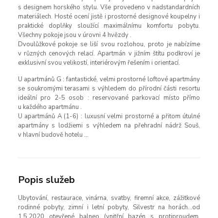
s designem horského stylu. Vše provedeno v nadstandardních
materiálech. Hosté ocení jistě i prostorné designové koupelny i
praktické doplňky sloužící maximálnímu komfortu pobytu.
Všechny pokoje jsou v úrovni 4 hvězdy .
Dvoulůžkové pokoje se liší svou rozlohou, proto je nabízíme
v různých cenových relací. Apartmán v jižním štítu podkroví je
exklusivní svou velikostí, interiérovým řešením i orientací.
U apartmánů G : fantastické, velmi prostorné loftové apartmány
se soukromými terasami s výhledem do přírodní části resortu
ideální pro 2-5 osob : reservované parkovací místo přímo
u každého apartmánu .
U apartmánů A (1-6) : luxusní velmi prostorné a přitom útulné
apartmány s lodžiemi s výhledem na přehradní nádrž Souš,
v hlavní budově hotelu …
Popis služeb
Ubytování, restaurace, vinárna, svatby, firemní akce, zážitkové
rodinné pobyty, zimní i letní pobyty, Silvestr na horách…od
1.5.2020 otevřené balneo (vnitřní bazén s protiproudem,