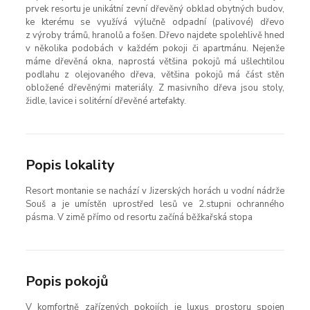
prvek resortu je unikátní zevní dřevěný obklad obytných budov,
ke kterému se využívá výlučně odpadní (palivové) dřevo
z výroby trámů, hranolů a fošen. Dřevo najdete spolehlivě hned
v několika podobách v každém pokoji či apartmánu. Nejenže
máme dřevěná okna, naprostá většina pokojů má ušlechtilou
podlahu z olejovaného dřeva, většina pokojů má část stěn
obložené dřevěnými materiály. Z masivního dřeva jsou stoly,
židle, lavice i solitérní dřevěné artefakty.
Popis lokality
Resort montanie se nachází v Jizerských horách u vodní nádrže
Souš a je umístěn uprostřed lesů ve 2.stupni ochranného
pásma. V zimě přímo od resortu začíná běžkařská stopa
Popis pokojů
V komfortně zařízených pokojích je luxus prostoru spojen