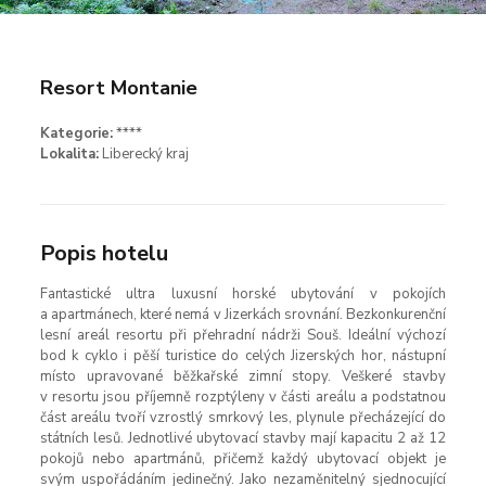
Resort Montanie
Kategorie:
****
Lokalita:
Liberecký kraj
Popis hotelu
Fantastické ultra luxusní horské ubytování v pokojích
a apartmánech, které nemá v Jizerkách srovnání. Bezkonkurenční
lesní areál resortu při přehradní nádrži Souš. Ideální výchozí
bod k cyklo i pěší turistice do celých Jizerských hor, nástupní
místo upravované běžkařské zimní stopy. Veškeré stavby
v resortu jsou příjemně rozptýleny v části areálu a podstatnou
část areálu tvoří vzrostlý smrkový les, plynule přecházející do
státních lesů. Jednotlivé ubytovací stavby mají kapacitu 2 až 12
pokojů nebo apartmánů, přičemž každý ubytovací objekt je
svým uspořádáním jedinečný. Jako nezaměnitelný sjednocující