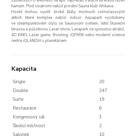
zážitkových či wellness terapií, například tradiční tureckou lázeň
hamam. Plné soukromí nabízí privátní Sauna klub Afrikana.
Hosté mohou využít široké škály možnosti volnočasových
aktivit, které komplex nabízí: indoor Aquapark vyzdobený
ve steampunkovém stylu se Saunovým světem, letní Sluneční
terasou a působivou Laser show, Lunapark se spoustou atrakcí,
4D KINO, Laser game, Bowling, iQPARK nebo moderní science
centre iQLANDIA s planetáriem.
Kapacita
Single
20
Double
247
Suite
19
Restaurace
6
Kongresový sál
3
Školicí místnost
2
Salonek
10