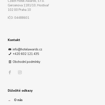
Czech Hotel Awards, s.r.o.
Gercenova 1181/10, Hostivař
102 00 Praha 10
IČO: 04488601
Kontakt
info@hotelawards.cz
+420 602 121 435
Obchodní podmínky
Důležité odkazy
→
O nás