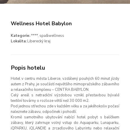
Wellness Hotel Babylon
Kategorie:
****
, spa&wellness
Lokalita:
Liberecký kraj
Popis hotelu
Hotel v centru města Liberce, vzdálený pouhých 60 minut jízdy
autem z Prahy, je součástí největšího mimopražského zábavního
a relaxačního komplexu – CENTRA BABYLON.
Celý areál s netradiční výzdobou vznikl přestavbou bývalé
textilní továrny o rozloze větší než 30 000 m2.
Pod jednou střechou zde v každém věku a za jakéhokoliv počasí
naleznete zábavu, odpočinek i pohodlí.
Kromě samotného ubytování nabízí hotel pobyt s balíčkem
zábavy, který zahrnuje volný vstup do Aquaparku, Lunaparku,
iQPARKU, iQLANDIE a zrcadlového Labyrintu nebo relaxační