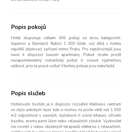
Popis pokojů
Hotel disponuje celkem 406 pokoji ve dvou kategoriích:
Superior a Standard. Nabízí 1 000 lůžek, což dělá z hotelu
největší ubytovací zařízení mimo Prahu. Pro nejnáročnější jsou
navíc k dispozici luxusní apartmány. Pokud chcete prožít
nezapomenutelný romantický pobyt či oslavit výjimečnou
událost, je to ta pravá volba! Všechny pokoje jsou nekuřácké.
Popis služeb
Hotelovým hostům je k dispozici rozsáhlé Wellness centrum
ve stylu antických lázní, kde si mohou na ploše větší než 1 000
m2 odpočinout v saunách, bylinkové či solné inhalaci, vířivém
bazénu, aroma parní lázni nebo relaxačních zónách. Vyzkoušet
lze rovněž z rukou zkušených terapeutů některou z relaxačních,