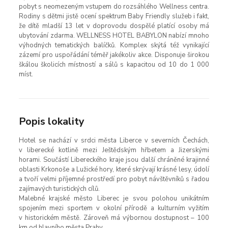
pobyt s neomezeným vstupem do rozsáhlého Wellness centra.
Rodiny s dětmi jistě ocení spektrum Baby Friendly služeb i fakt,
že dítě mladší 13 let v doprovodu dospělé platící osoby má
ubytování zdarma. WELLNESS HOTEL BABYLON nabízí mnoho
výhodných tematických balíčků. Komplex skýtá též vynikající
zázemí pro uspořádání téměř jakékoliv akce. Disponuje širokou
škálou školicích místností a sálů s kapacitou od 10 do 1 000
míst.
Popis lokality
Hotel se nachází v srdci města Liberce v severních Čechách,
v liberecké kotlině mezi Ještědským hřbetem a Jizerskými
horami. Součástí Libereckého kraje jsou další chráněné krajinné
oblasti Krkonoše a Lužické hory, které skrývají krásné lesy, údolí
a tvoří velmi příjemné prostředí pro pobyt návštěvníků s řadou
zajímavých turistických cílů.
Malebné krajské město Liberec je svou polohou unikátním
spojením mezi sportem v okolní přírodě a kulturním vyžitím
v historickém městě. Zároveň má výbornou dostupnost – 100
km od hlavního města Prahy