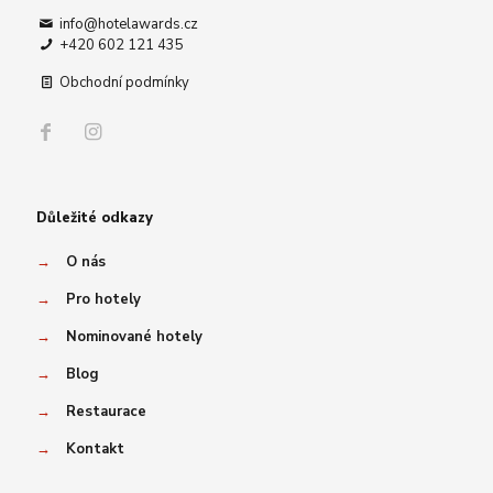
info@hotelawards.cz
+420 602 121 435
Obchodní podmínky
Důležité odkazy
→
O nás
→
Pro hotely
→
Nominované hotely
→
Blog
→
Restaurace
→
Kontakt