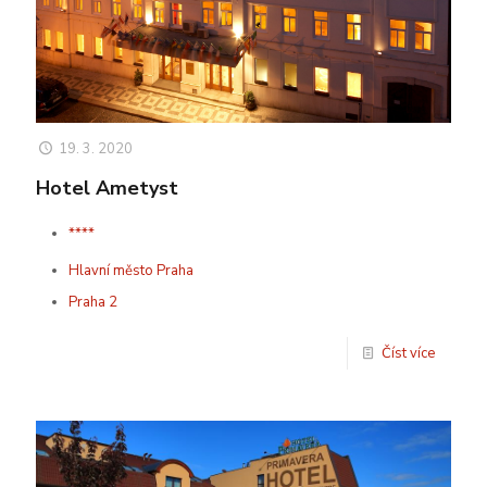
19. 3. 2020
Hotel Ametyst
****
Hlavní město Praha
Praha 2
Číst více