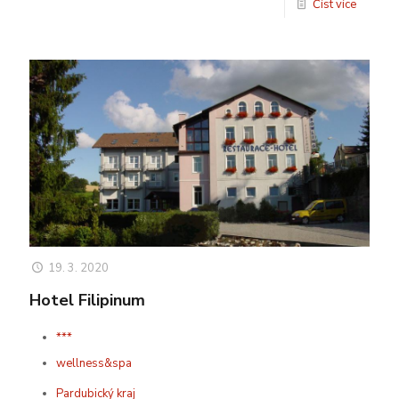
Číst více
19. 3. 2020
Hotel Filipinum
***
wellness&spa
Pardubický kraj