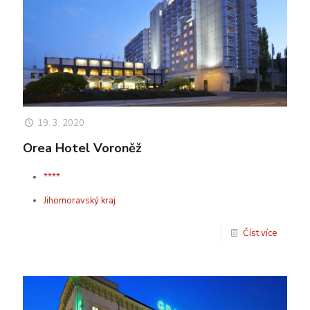
19. 3. 2020
Orea Hotel Voroněž
****
Jihomoravský kraj
Číst více