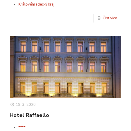
Královéhradecký kraj
Číst více
19. 3. 2020
Hotel Raffaello
****