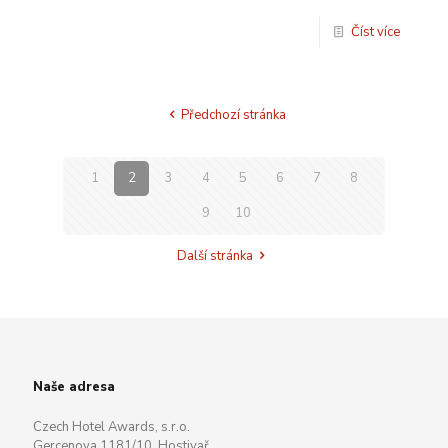
Číst více
Předchozí stránka
1
2
3
4
5
6
7
8
9
10
Další stránka
Naše adresa
Czech Hotel Awards, s.r.o.
Gercenova 1181/10, Hostivař