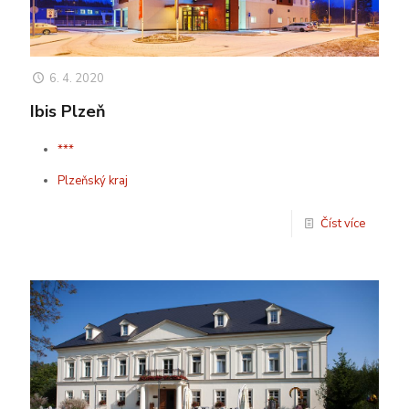
6. 4. 2020
Ibis Plzeň
***
Plzeňský kraj
Číst více