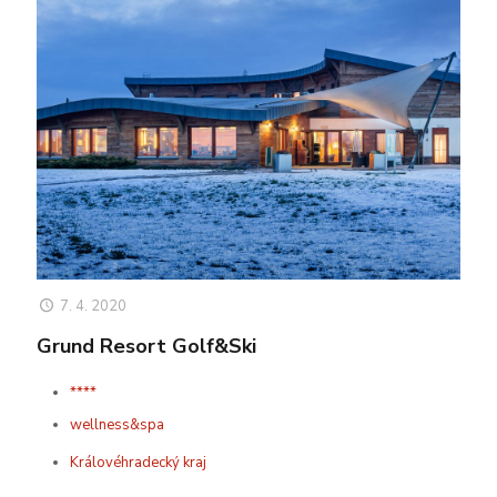
7. 4. 2020
Grund Resort Golf&Ski
****
wellness&spa
Královéhradecký kraj