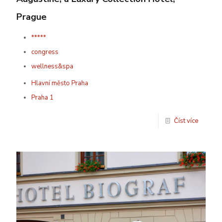
Prague
*****
congress
wellness&spa
Hlavní město Praha
Praha 1
Číst více