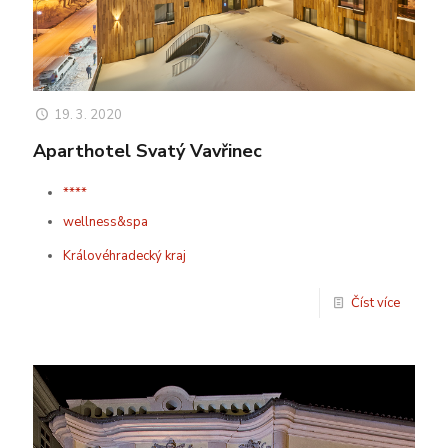
19. 3. 2020
Aparthotel Svatý Vavřinec
****
wellness&spa
Královéhradecký kraj
Číst více