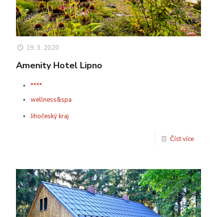
19. 3. 2020
Amenity Hotel Lipno
****
wellness&spa
Jihočeský kraj
Číst více