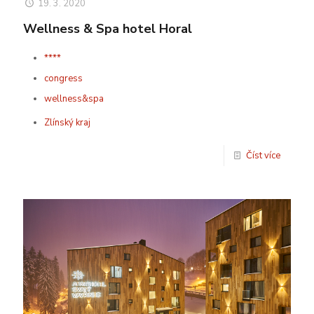
19. 3. 2020
Wellness & Spa hotel Horal
****
congress
wellness&spa
Zlínský kraj
Číst více