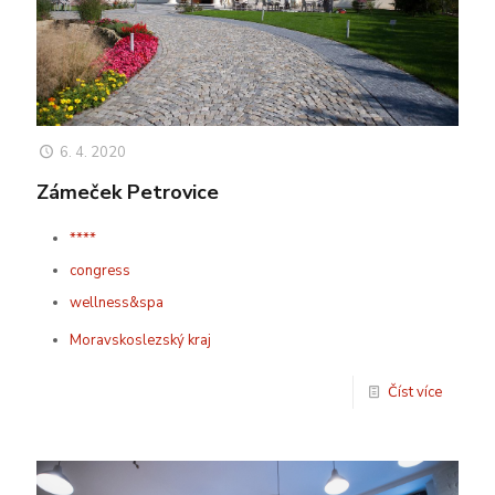
6. 4. 2020
Zámeček Petrovice
****
congress
wellness&spa
Moravskoslezský kraj
Číst více