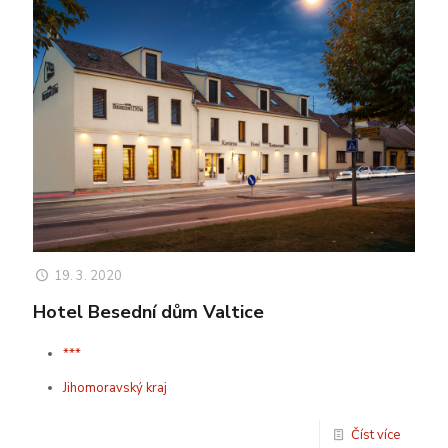
19. 3. 2020
Hotel Besední dům Valtice
***
Jihomoravský kraj
Číst více