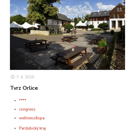
7. 4. 2020
Tvrz Orlice
****
congress
wellness&spa
Pardubický kraj