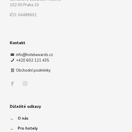
102 00 Praha 10
IČO: 04488601
Kontakt
info@hotelawards.cz
+420 602 121 435
Obchodní podmínky
Důležité odkazy
→
O nás
→
Pro hotely