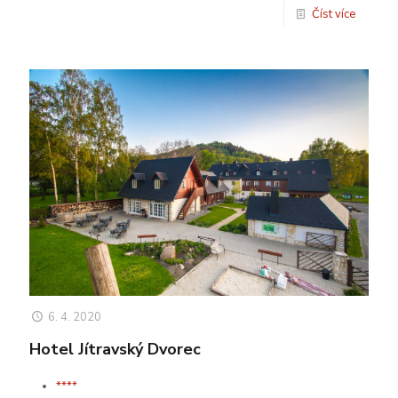
Číst více
6. 4. 2020
Hotel Jítravský Dvorec
****