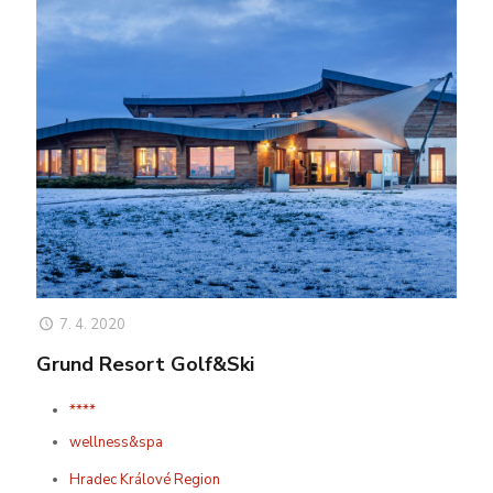
7. 4. 2020
Grund Resort Golf&Ski
****
wellness&spa
Hradec Králové Region