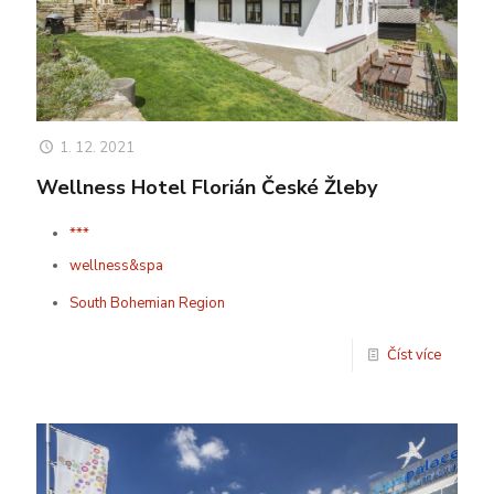
1. 12. 2021
Wellness Hotel Florián České Žleby
***
wellness&spa
South Bohemian Region
Číst více