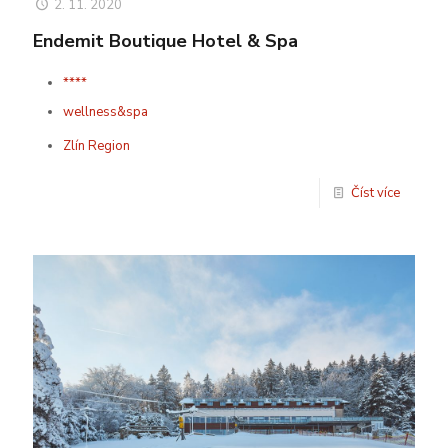
2. 11. 2020
Endemit Boutique Hotel & Spa
****
wellness&spa
Zlín Region
Číst více