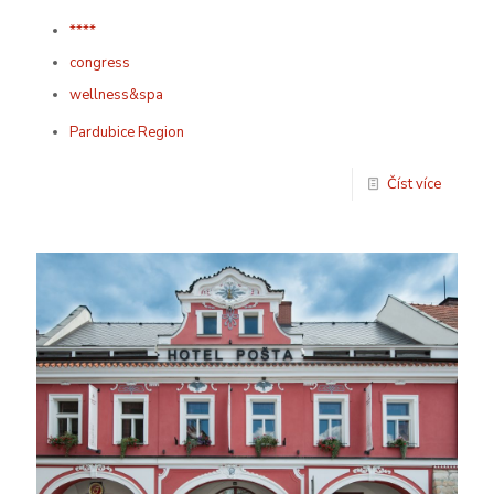
****
congress
wellness&spa
Pardubice Region
Číst více