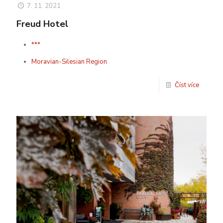
7. 11. 2021
Freud Hotel
***
Moravian-Silesian Region
Číst více