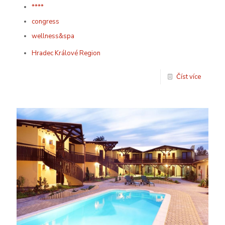
****
congress
wellness&spa
Hradec Králové Region
Číst více