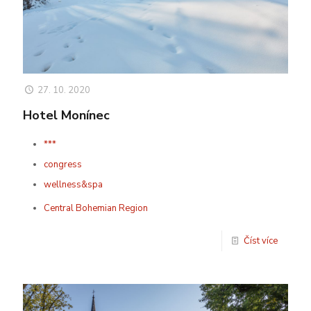
27. 10. 2020
Hotel Monínec
***
congress
wellness&spa
Central Bohemian Region
Číst více