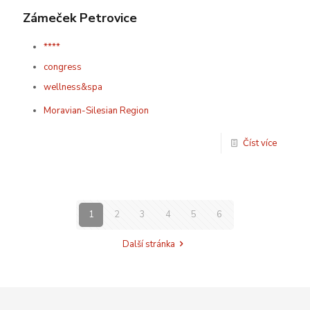
Zámeček Petrovice
****
congress
wellness&spa
Moravian-Silesian Region
Číst více
1
2
3
4
5
6
Další stránka