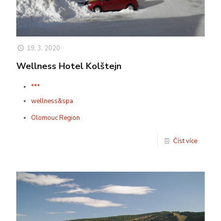
19. 3. 2020
Wellness Hotel Kolštejn
***
wellness&spa
Olomouc Region
Číst více