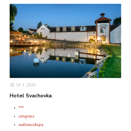
19. 3. 2020
Hotel Svachovka
***
congress
wellness&spa