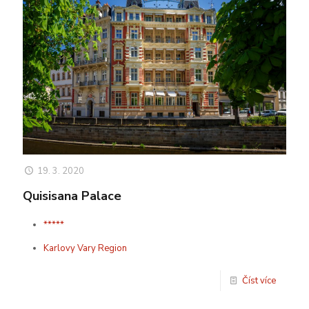
19. 3. 2020
Quisisana Palace
*****
Karlovy Vary Region
Číst více