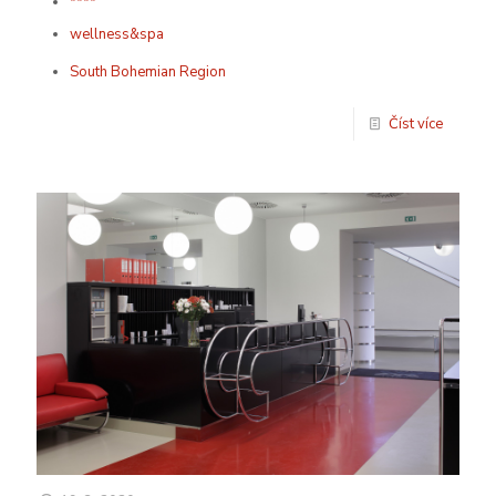
****
wellness&spa
South Bohemian Region
Číst více