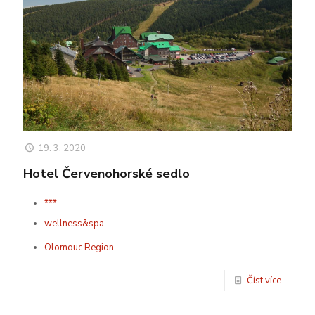
19. 3. 2020
Hotel Červenohorské sedlo
***
wellness&spa
Olomouc Region
Číst více