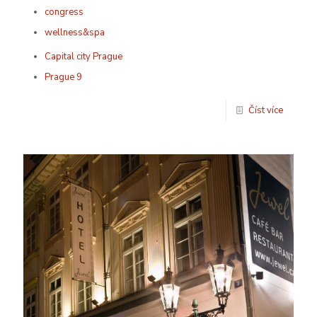
congress
wellness&spa
Capital city Prague
Prague 9
Číst více