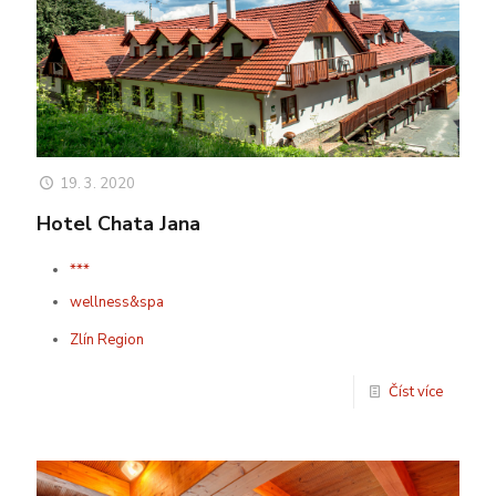
19. 3. 2020
Hotel Chata Jana
***
wellness&spa
Zlín Region
Číst více