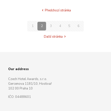
Předchozí stránka
1
2
3
4
5
6
Další stránka
Our address
Czech Hotel Awards, s.r.o.
Gercenova 1181/10, Hostivař
102 00 Praha 10
IČO: 04488601