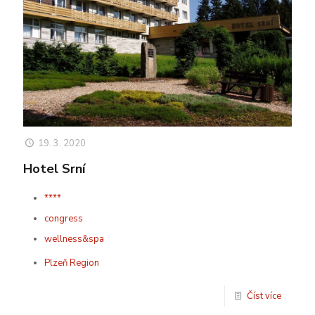
19. 3. 2020
Hotel Srní
****
congress
wellness&spa
Plzeň Region
Číst více