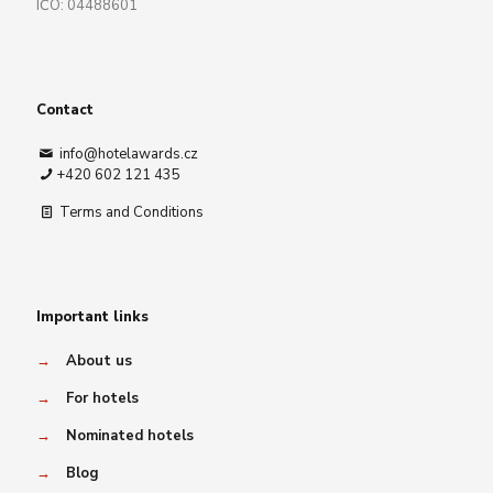
IČO: 04488601
Contact
info@hotelawards.cz
+420 602 121 435
Terms and Conditions
Important links
→
About us
→
For hotels
→
Nominated hotels
→
Blog