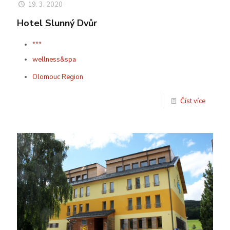
19. 3. 2020
Hotel Slunný Dvůr
***
wellness&spa
Olomouc Region
Číst více