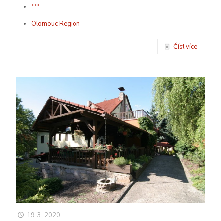
***
Olomouc Region
Číst více
19. 3. 2020