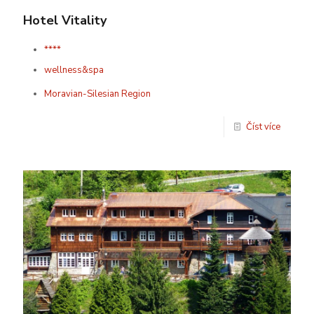
Hotel Vitality
****
wellness&spa
Moravian-Silesian Region
Číst více