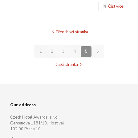
Číst více
Předchozí stránka
1
2
3
4
5
6
Další stránka
Our address
Czech Hotel Awards, s.r.o.
Gercenova 1181/10, Hostivař
102 00 Praha 10