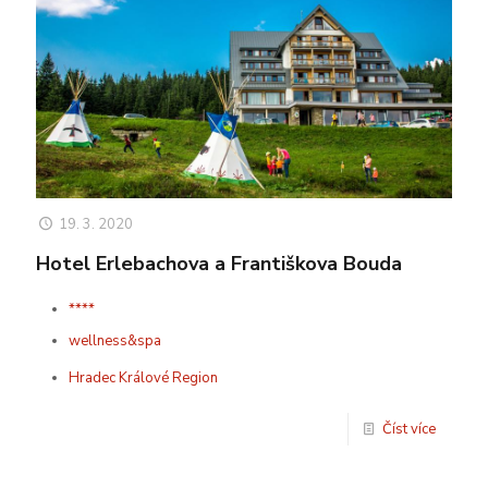
19. 3. 2020
Hotel Erlebachova a Františkova Bouda
****
wellness&spa
Hradec Králové Region
Číst více