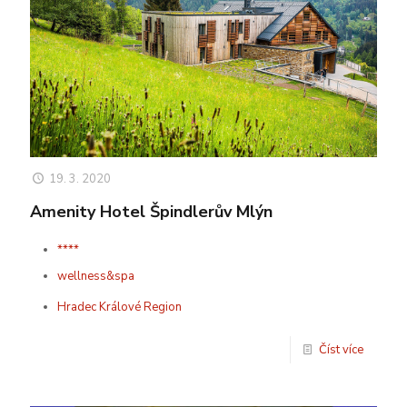
19. 3. 2020
Amenity Hotel Špindlerův Mlýn
****
wellness&spa
Hradec Králové Region
Číst více