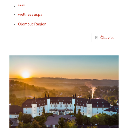
****
wellness&spa
Olomouc Region
Číst více