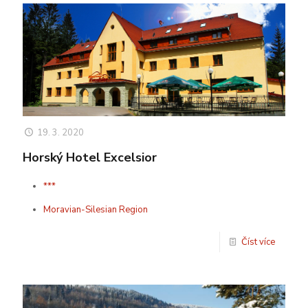
19. 3. 2020
Horský Hotel Excelsior
***
Moravian-Silesian Region
Číst více