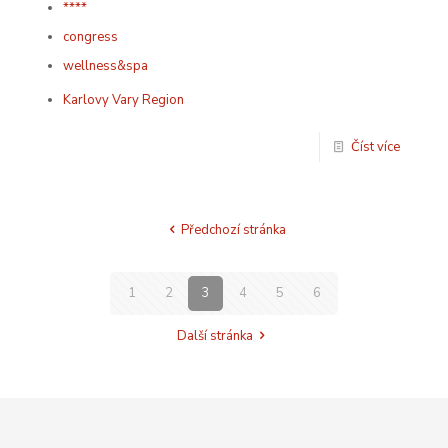
****
congress
wellness&spa
Karlovy Vary Region
Číst více
Předchozí stránka
1
2
3
4
5
6
Další stránka