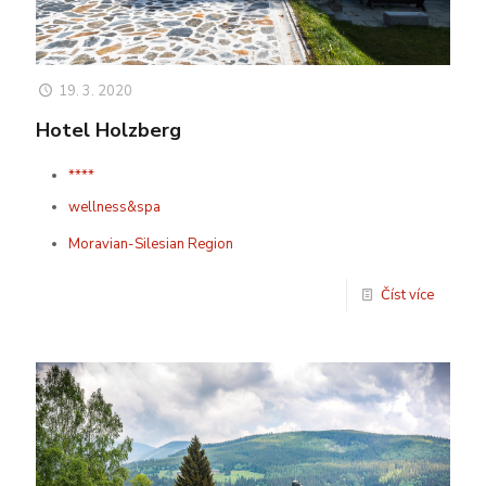
19. 3. 2020
Hotel Holzberg
****
wellness&spa
Moravian-Silesian Region
Číst více